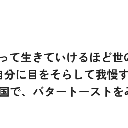
M
って生きていけるほど世
 自分に目をそらして我慢
る国で、バタートーストを