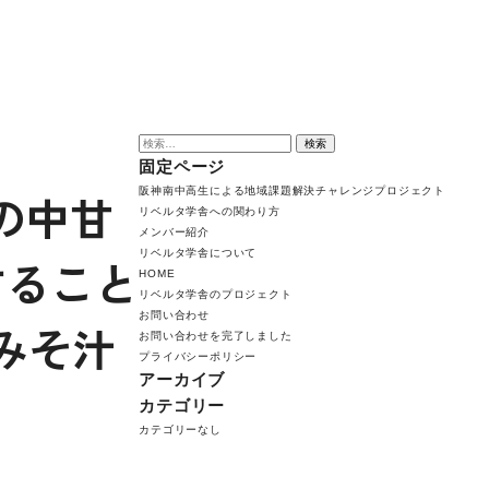
agazine
検
索:
固定ページ
阪神南中高生による地域課題解決チャレンジプロジェクト
の中甘
リベルタ学舎への関わり方
メンバー紹介
リベルタ学舎について
すること
HOME
リベルタ学舎のプロジェクト
お問い合わせ
みそ汁
お問い合わせを完了しました
プライバシーポリシー
アーカイブ
カテゴリー
カテゴリーなし